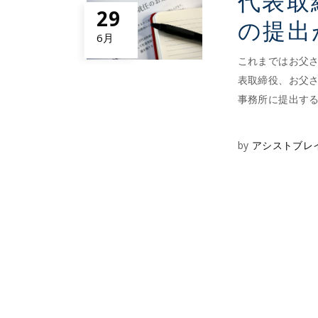
代表取
29
の提出
6月
これまではお父
表取締役、お父
事務所に提出す
by
アシストブレ