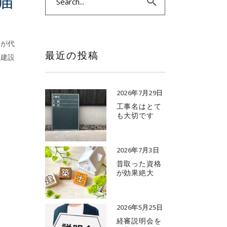
届
for:
んが代
最近の投稿
を建設
2026年7月29日
工事名はとて
も大切です
2026年7月3日
昔取った資格
が効果絶大
2026年5月25日
経審説明会を