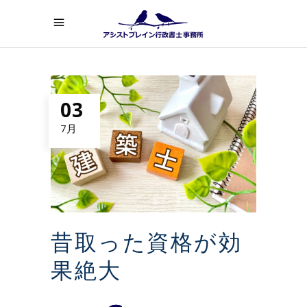
03
7月
昔取った資格が効
果絶大