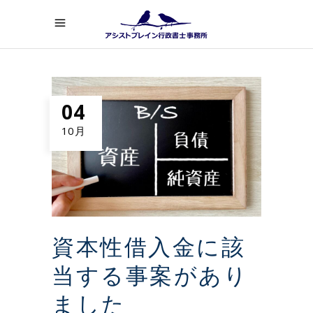
04
10月
資本性借入金に該
当する事案があり
ました